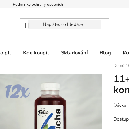
Podmínky ochrany osobních údajů
o pít
Kde koupit
Skladování
Blog
Ko
Domů
/
11
ko
Dávka b
Dostup