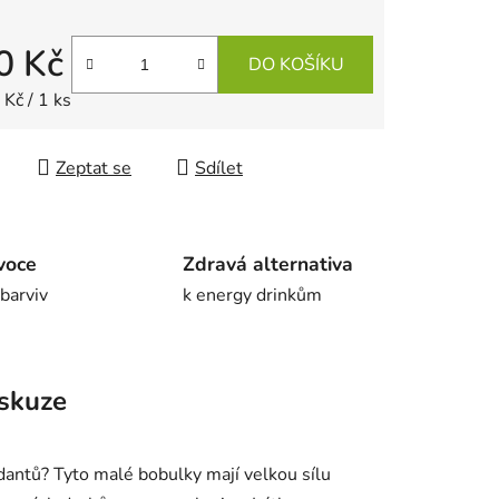
0 Kč
DO KOŠÍKU
 cena:
Kč / 1 ks
Zeptat se
Sdílet
voce
Zdravá alternativa
 barviv
k energy drinkům
skuze
idantů? Tyto malé bobulky mají velkou sílu