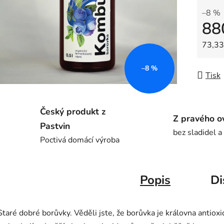
–8 %
88
Měrná
73,33 
–8 %
Tisk
Český produkt z
Z pravého o
Pastvin
bez sladidel a
Poctivá domácí výroba
Popis
Di
Staré dobré borůvky. Věděli jste, že borůvka je královna antiox