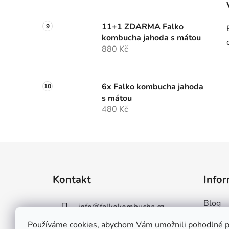
11+1 ZDARMA Falko
kombucha jahoda s mátou
880 Kč
6x Falko kombucha jahoda
s mátou
480 Kč
Z
á
Kontakt
Infor
p
a
Blog
info
@
falkokombucha.cz
t
Cena z
í
Používáme cookies, abychom Vám umožnili pohodlné p