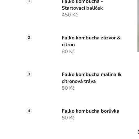
í
Falko kombucha -
Startovací balíček
p
450 Kč
a
n
e
Falko kombucha zázvor &
l
citron
80 Kč
Falko kombucha malina &
citronová tráva
80 Kč
Falko kombucha borůvka
80 Kč