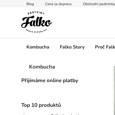
Přejít
Blog
Cena za dopravu
Obchodní podmínky
na
obsah
Kombucha
Falko Story
Proč Falk
P
K
Přeskočit
Kombucha
a
kategorie
o
t
s
e
Přijímáme online platby
t
g
r
o
a
r
i
n
Top 10 produktů
e
n