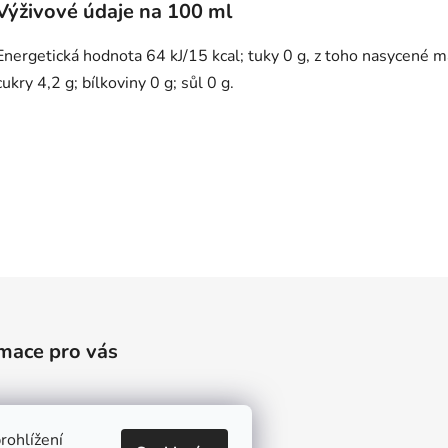
Výživové údaje na 100 ml
Energetická hodnota 64 kJ/15 kcal; tuky 0 g, z toho nasycené ma
cukry 4,2 g; bílkoviny 0 g; sůl 0 g.
mace pro vás
a dopravu
rohlížení