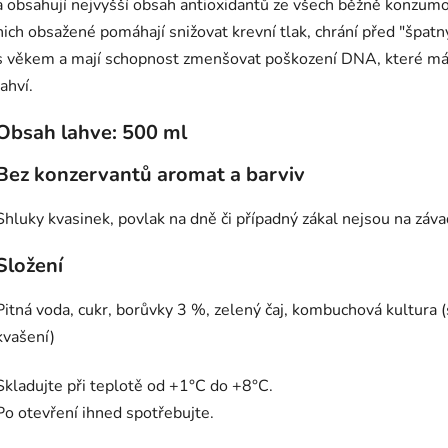
a obsahují nejvyšší obsah antioxidantů ze všech běžně konzumo
nich obsažené pomáhají snižovat krevní tlak, chrání před "špat
s věkem a mají schopnost zmenšovat poškození DNA, které má 
lahví.
Obsah lahve:
500 ml
Bez konzervantů aromat a barviv
Shluky kvasinek, povlak na dně či případný zákal nejsou na záva
Složení
Pitná voda, cukr, borůvky 3 %, zelený čaj, kombuchová kultura 
kvašení)
Skladujte při teplotě od +1°C do +8°C.
Po otevření ihned spotřebujte.