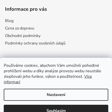
Informace pro vás
Blog
Cena za dopravu
Obchodní podmínky
Podmínky ochrany osobních údajů
Facebook
Používáme cookies, abychom Vám umožnili pohodlné
prohlížení webu a díky analýze provozu webu neustále
zlepšovali jeho funkce, výkon a použitelnost.
Více
informací
Nastavení
Naperlilo Animato
Vytvořil Shoptet
Souhlasím
Copyright 2026
Falko
. Všechna práva vyhrazena.
Upravit