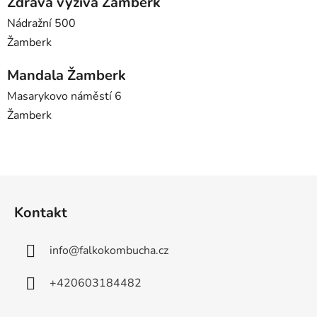
Zdravá výživa Žamberk
Nádražní 500
Žamberk
Mandala Žamberk
Masarykovo náměstí 6
Žamberk
Z
á
Kontakt
p
a
info
@
falkokombucha.cz
t
í
+420603184482