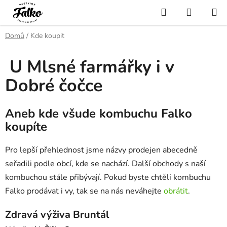
Přejít
Hledat
NÁKUP
na
KOŠÍK
obsah
Domů
/
Kde koupit
U Mlsné farmářky i v
Dobré čočce
Aneb kde všude kombuchu Falko
koupíte
Pro lepší přehlednost jsme názvy prodejen abecedně
seřadili podle obcí, kde se nachází. Další obchody s naší
kombuchou stále přibývají. Pokud byste chtěli kombuchu
Falko prodávat i vy, tak se na nás neváhejte
obrátit
.
Zdravá výživa Bruntál