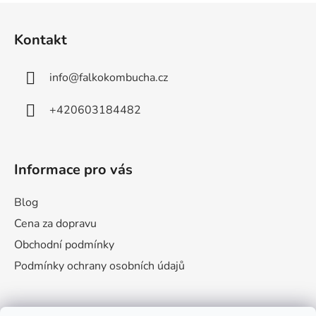
Z
á
Kontakt
p
a
info
@
falkokombucha.cz
t
í
+420603184482
Informace pro vás
Blog
Cena za dopravu
Obchodní podmínky
Podmínky ochrany osobních údajů