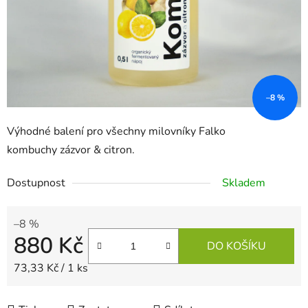
–8 %
Výhodné balení pro všechny milovníky Falko
kombuchy zázvor & citron.
Dostupnost
Skladem
–8 %
880 Kč
DO KOŠÍKU
Měrná cena:
73,33 Kč / 1 ks