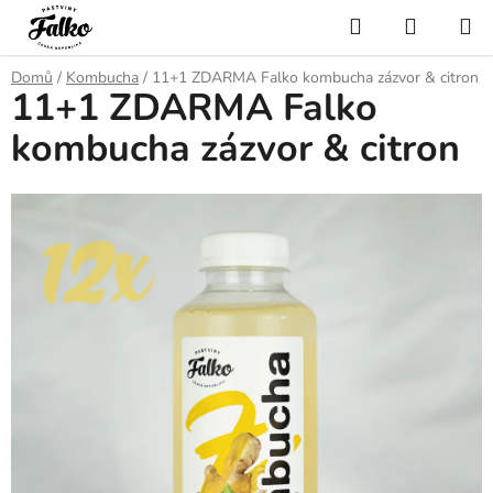
Přejít
Hledat
NÁKUP
na
KOŠÍK
obsah
Domů
/
Kombucha
/
11+1 ZDARMA Falko kombucha zázvor & citron
11+1 ZDARMA Falko
kombucha zázvor & citron