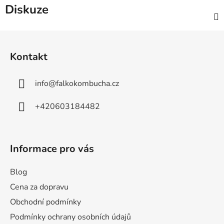
Diskuze
Z
á
Kontakt
p
a
info
@
falkokombucha.cz
t
í
+420603184482
Informace pro vás
Blog
Cena za dopravu
Obchodní podmínky
Podmínky ochrany osobních údajů