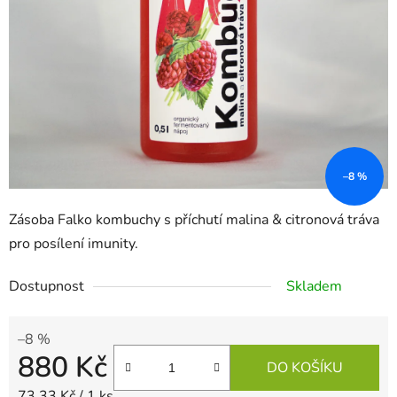
–8 %
Zásoba Falko kombuchy s příchutí malina & citronová tráva
pro posílení imunity.
Dostupnost
Skladem
–8 %
880 Kč
DO KOŠÍKU
Měrná cena:
73,33 Kč / 1 ks