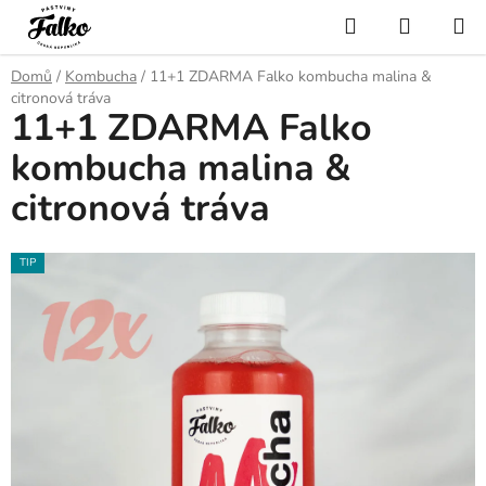
Přejít
Hledat
NÁKUP
na
KOŠÍK
obsah
Domů
/
Kombucha
/
11+1 ZDARMA Falko kombucha malina &
citronová tráva
11+1 ZDARMA Falko
kombucha malina &
citronová tráva
TIP